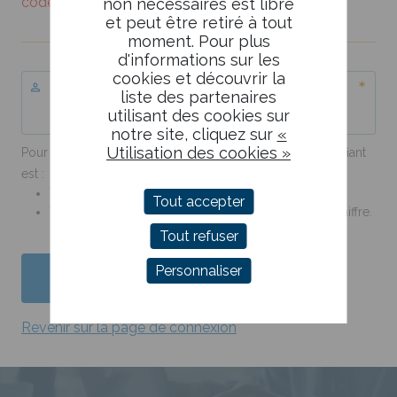
code utilisateur
ci-dessous :
non nécessaires est libre
et peut être retiré à tout
moment. Pour plus
d'informations sur les
cookies et découvrir la
Code entreprise
liste des partenaires
utilisant des cookies sur
notre site, cliquez sur
«
Utilisation des cookies »
Pour rappel, en fonction de vos habilitations, votre identifiant
est :
Votre code entreprise.
Tout accepter
Votre code entreprise complété d'un tiret et d'un chiffre.
Tout refuser
Personnaliser
Envoyer
Revenir sur la page de connexion