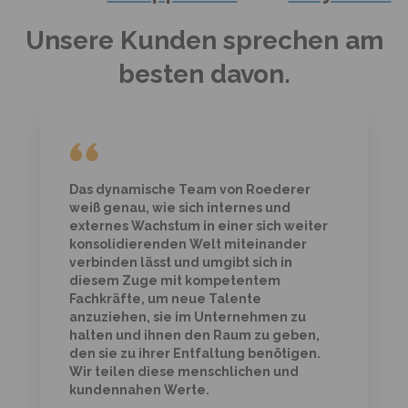
Unsere Kunden sprechen am
besten davon.
Wir haben dieselben Werte. Wir legen
einen besonderen Wert auf die
zwischenmenschlichen Beziehungen
zwischen unseren beiden Unternehmen.
Diese Zusammenarbeit funktioniert so
gut, weil unser Austausch so effektiv ist.
Dadurch können wir unsere Bedürfnisse
mit unserem Berater […] antizipieren
oder entsprechend anpassen. Da ist es
nur natürlich, dass wir Roederer unseren
Kollegen, Unternehmern und
Bekannten weiterempfehlen.