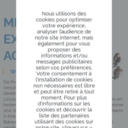
Nous utilisons des
MENSCHLICHKEIT
cookies pour optimiser
votre expérience,
analyser l’audience de
EXPERTISE
notre site internet, mais
également pour vous
proposer des
AGILITÄT
informations et/ou
messages publicitaires
selon vos préférences.
Wer sind wir?
Votre consentement à
l'installation de cookies
Die Roederer-Gruppe, der größte unabhängige
non nécessaires est libre
Versicherungsmakler in Grand Est möchte Sie bei der
et peut être retiré à tout
Identifizierung Ihrer Bedürfnisse unterstützen und Ihnen die
moment. Pour plus
Lösungen anbieten, die Ihren alltäglichen Problemstellungen am
d'informations sur les
besten entsprechen. Egal, ob Sie Privatperson oder Unternehmer
cookies et découvrir la
sind: Sie können sich auf den beständigen Einsatz unserer Teams
liste des partenaires
in Ihrer Nähe verlassen, die Ihnen eine maßgeschneiderte
utilisant des cookies sur
Betreuung und eine effektive Unterstützung im Schadensfall
notre site, cliquez sur
«
gewährleisten.