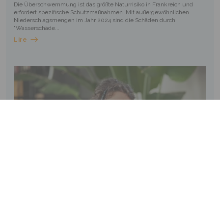
Die Überschwemmung ist das größte Naturrisiko in Frankreich und
erfordert spezifische Schutzmaßnahmen. Mit außergewöhnlichen
Niederschlagsmengen im Jahr 2024 sind die Schäden durch
"Wasserschäde...
Lire
24/04/2025
Actualités
International