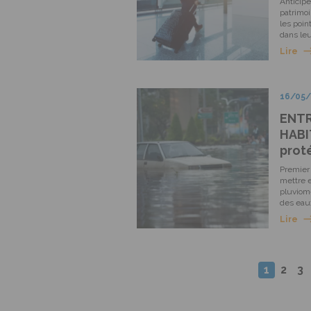
Anticipe
patrimoi
les poin
dans leu
Lire
16/05
ENTR
HABI
proté
Premier 
mettre 
pluviomé
des eau
Lire
1
2
3