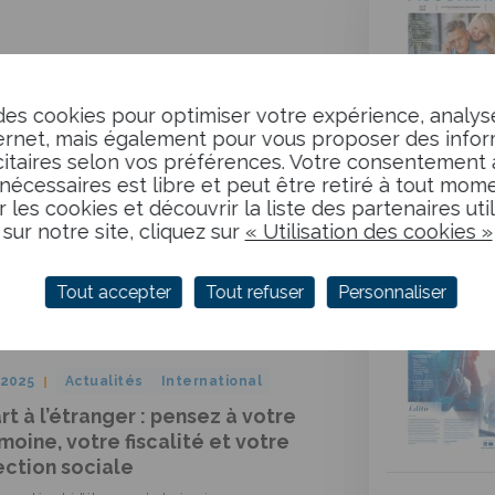
/2025
Actualités
des cookies pour optimiser votre expérience, analys
tir du 1er janvier 2026 : une
ternet, mais également pour vous proposer des info
e de Tiers-Payant unique émise
taires selon vos préférences. Votre consentement à 
nécessaires est libre et peut être retiré à tout mome
la CAMIEG
Lettre
r les cookies et découvrir la liste des partenaires uti
d'information
iez votre quotidien santé : la carte
sur notre site, cliquez sur
« Utilisation des cookies »
 devient votre seul support pour le
Avril 2026
Payant
Tout accepter
Tout refuser
Personnaliser
/2025
Actualités
International
t à l’étranger : pensez à votre
moine, votre fiscalité et votre
ection sociale