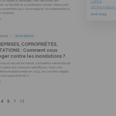
r un départ à l’étranger, c’est sécuriser son
Lettre
ne, sa fiscalité et sa protection sociale. Découvrez
d'information
ts essentiels pour accompagner vos collaborateurs
r mobilité...
Avril 2025
/2025
Actualités
EPRISES, COPROPRIÉTÉS,
TATIONS : Comment vous
ger contre les inondations ?
risque naturel en france, l’inondation nécessite de
en place des mesures spécifiques. Avec une
trie exceptionnelle en 2024, les sinistres dégâts
x ont augmenté de 2...
4
5
DERNIÈRE PAGE
PAGE SUIVANTE