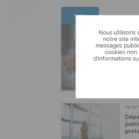
Apply
05/12
Nous utilisons 
À par
notre site in
cart
messages publici
cookies non 
par 
d'informations su
Simplif
CAMIEG
Tiers-
Lire
09/07
Dépar
patri
prot