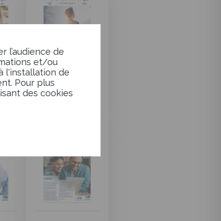
er l’audience de
rmations et/ou
l'installation de
nt. Pour plus
Lettre
lisant des cookies
 n°61
d'information n°60
Octobre 2025