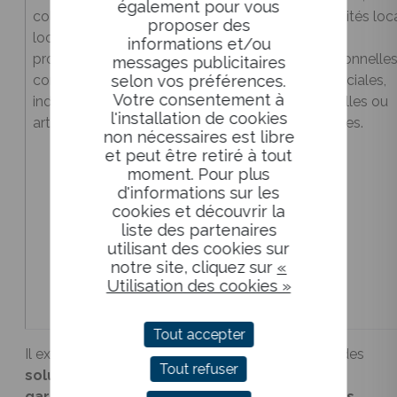
également pour vous
collectivités
personnes qui
collectivités loc
proposer des
locales, activités
causent un
activités
informations et/ou
professionnelles,
préjudice
professionnelles
messages publicitaires
selon vos préférences.
commerciales,
écologique.
commerciales,
Votre consentement à
industrielles ou
Cette obligation
industrielles ou
l'installation de cookies
artisanales.
incombe aussi
artisanales.
non nécessaires est libre
bien aux
et peut être retiré à tout
entreprises,
moment. Pour plus
quelles que
d'informations sur les
soient leur taille
cookies et découvrir la
liste des partenaires
et leur activité,
utilisant des cookies sur
qu’aux
notre site, cliquez sur
«
personnes
Utilisation des cookies »
physiques.
Tout accepter
Il existe aujourd’hui, sur le marché de l’assurance, des
Tout refuser
solutions complètes et performantes pour
garantir
vos responsabilités
face aux risques