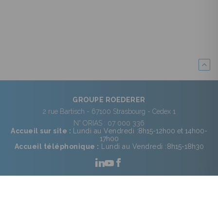
GROUPE ROEDERER
2 rue Bartisch - 67100 Strasbourg - Cedex 1
N° ORIAS : 07 000 336
Accueil sur site :
Lundi au Vendredi :
8h15-12h00 et 14h00-
17h00
Accueil téléphonique :
Lundi au Vendredi :
8h15-18h30
Nous contacter