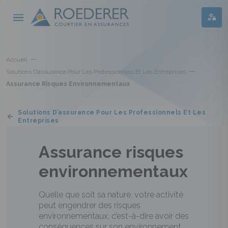
Aller au contenu principal
Panneau de gestion des cookies
Accueil
Solutions D’assurance Pour Les Professionnels Et Les Entreprises
Assurance Risques Environnementaux
Solutions D’assurance Pour Les Professionnels Et Les
Entreprises
Assurance risques
environnementaux
Quelle que soit sa nature, votre activité
peut engendrer des risques
environnementaux, c’est-à-dire avoir des
conséquences sur son environnement