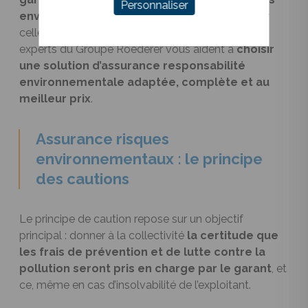
Personnaliser
environnementaux
. Vous avez du mal à trouver
celle qui correspond le mieux à vos besoins ? Les
experts du Groupe Roederer vous aident à
choisir
une solution d’assurance responsabilité
environnementale adaptée, complète et au
meilleur prix
.
Assurance risques
environnementaux : le principe
des cautions
Le principe de caution repose sur un objectif
principal : donner à la collectivité
la certitude que
les frais de prévention et de lutte contre la
pollution seront pris en charge par le garant
, et
ce, même en cas d’insolvabilité de l’exploitant.